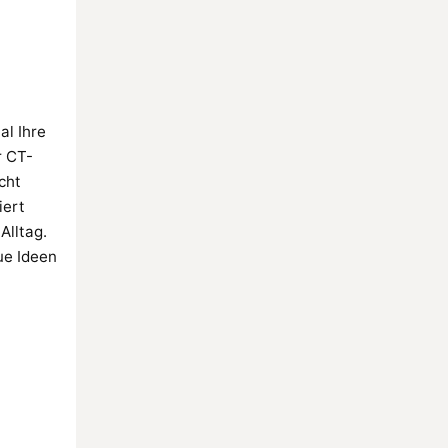
al Ihre
r CT-
cht
iert
Alltag.
ue Ideen