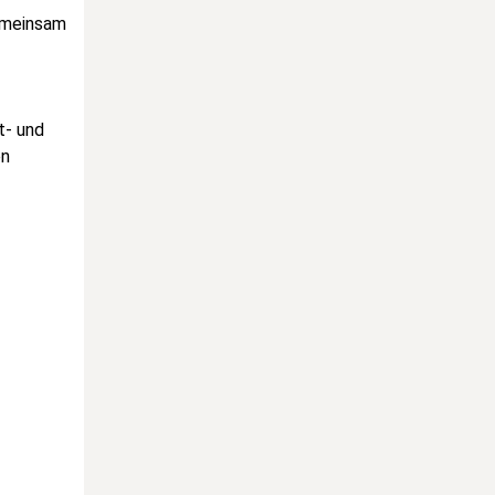
emeinsam
t- und
en