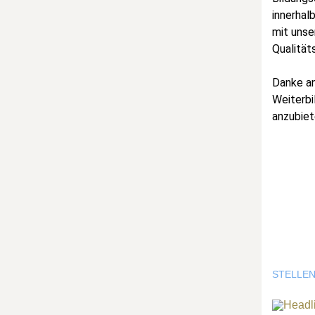
innerhal
mit unse
Qualität
Danke an
Weiterbi
anzubiet
STELLE