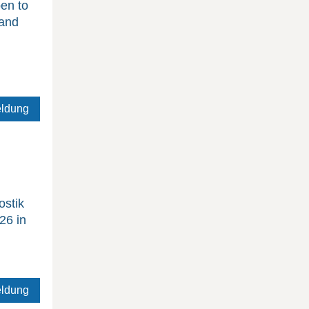
pen to
 and
eldung
ostik
26 in
eldung