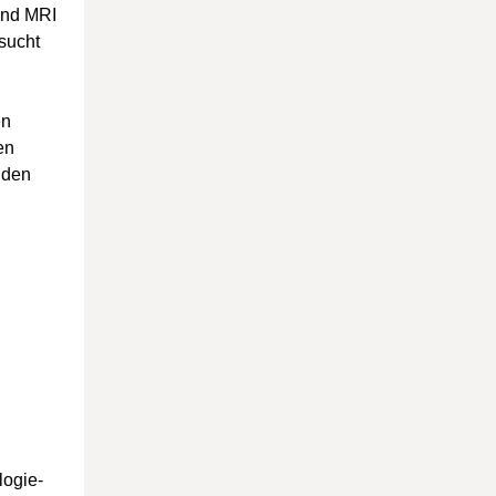
 und MRI
sucht
en
en
nden
logie-